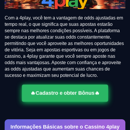
Com a 4play, você tem a vantagem de odds ajustadas em
tempo real, o que significa que suas apostas estarão
sempre nas melhores condições possíveis. A plataforma
se destaca por atualizar suas odds constantemente,
permitindo que você aproveite as melhores oportunidades
de vitória. Seja em apostas esportivas ou em jogos de
cassino, a 4play garante que você sempre aposte nas
odds mais vantajosas. Aposte com confiança e aproveite
as odds ajustadas que aumentam suas chances de
sucesso e maximizam seu potencial de lucro.
🔥Cadastro e obter Bônus🔥
Informações Básicas sobre o Cassino 4play