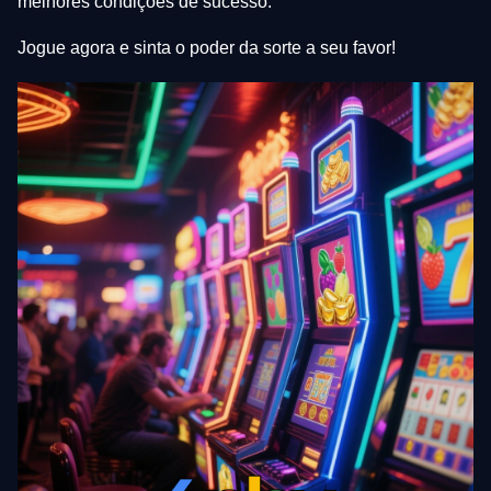
melhores condições de sucesso.
Jogue agora e sinta o poder da sorte a seu favor!