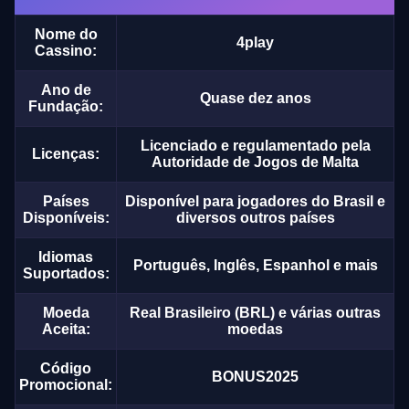
Nome do
4play
Cassino:
Ano de
Quase dez anos
Fundação:
Licenciado e regulamentado pela
Licenças:
Autoridade de Jogos de Malta
Países
Disponível para jogadores do Brasil e
Disponíveis:
diversos outros países
Idiomas
Português, Inglês, Espanhol e mais
Suportados:
Moeda
Real Brasileiro (BRL) e várias outras
Aceita:
moedas
Código
BONUS2025
Promocional: