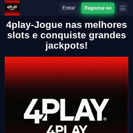
Entrar
Registrar-se
4play-Jogue nas melhores
slots e conquiste grandes
jackpots!