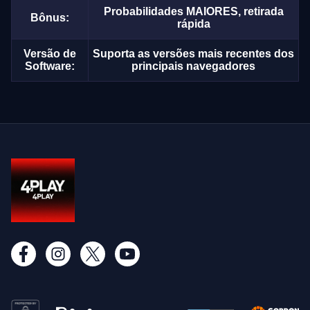
Probabilidades MAIORES, retirada
Bônus:
rápida
Versão de
Suporta as versões mais recentes dos
Software:
principais navegadores