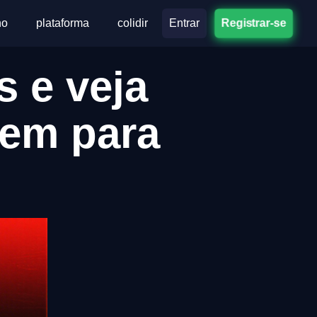
no
plataforma
colidir
Entrar
Registrar-se
s e veja
rem para