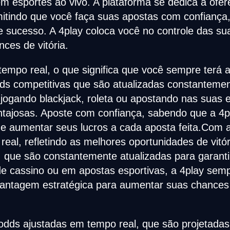
em esportes ao vivo. A plataforma se dedica a ofe
mitindo que você faça suas apostas com confianç
 sucesso. A 4play coloca você no controle das s
ces de vitória.
tempo real, o que significa que você sempre terá
ds competitivas que são atualizadas constantement
 jogando blackjack, roleta ou apostando nas suas 
tajosas. Aposte com confiança, sabendo que a 4pl
e aumentar seus lucros a cada aposta feita.Com 
eal, refletindo as melhores oportunidades de vit
, que são constantemente atualizadas para garant
de cassino ou em apostas esportivas, a 4play sem
antagem estratégica para aumentar suas chances 
odds ajustadas em tempo real, que são projetada