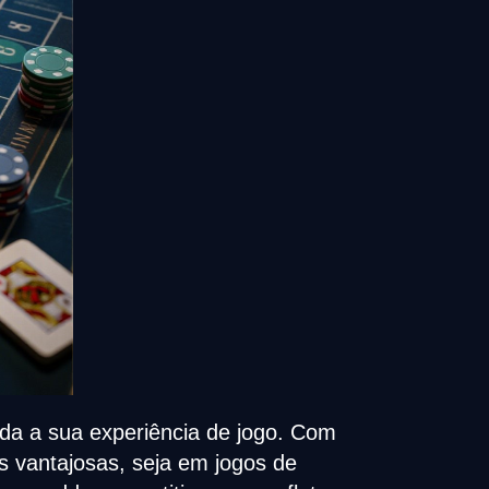
da a sua experiência de jogo. Com
 vantajosas, seja em jogos de