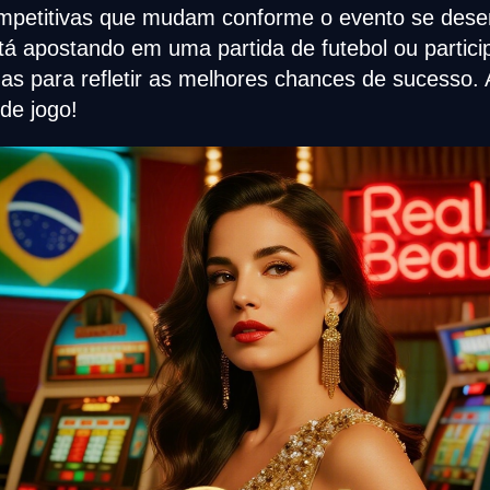
competitivas que mudam conforme o evento se dese
á apostando em uma partida de futebol ou partic
s para refletir as melhores chances de sucesso. 
de jogo!