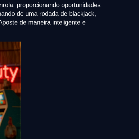
nrola, proporcionando oportunidades
ipando de uma rodada de blackjack,
Aposte de maneira inteligente e