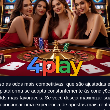
o às odds mais competitivas, que são ajustadas em
A plataforma se adapta constantemente às condiçõe
dds mais favoráveis. Se você deseja maximizar su
roporcionar uma experiência de apostas mais rentá