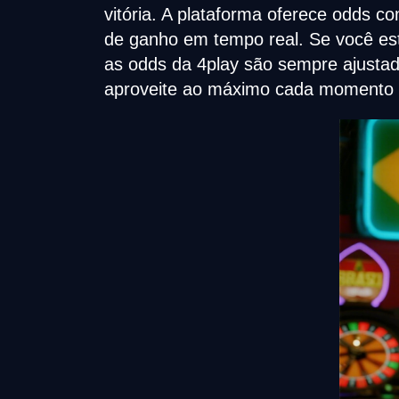
vitória. A plataforma oferece odds 
de ganho em tempo real. Se você est
as odds da 4play são sempre ajustada
aproveite ao máximo cada momento 