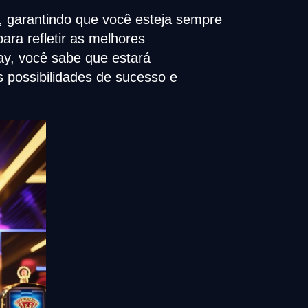
, garantindo que você esteja sempre
ra refletir as melhores
ay, você sabe que estará
 possibilidades de sucesso e