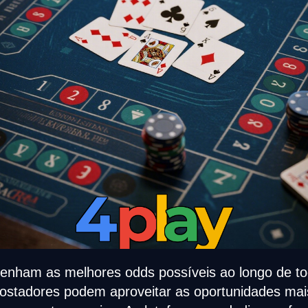
tenham as melhores odds possíveis ao longo de to
ostadores podem aproveitar as oportunidades mais